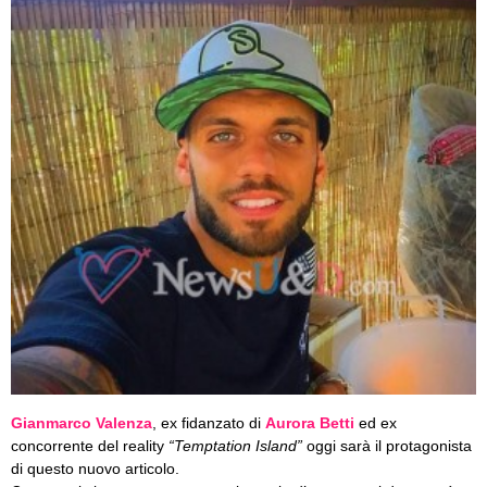
Gianmarco Valenza
, ex fidanzato di
Aurora Betti
ed ex
concorrente del reality
“Temptation Island”
oggi sarà il protagonista
di questo nuovo articolo.