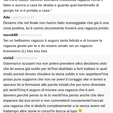
fabio e aurora a casa ke skiatta e guarda quel bambinello di
giorgio ke si è portata a casa !
Ade
il 10/07/2015 01:07
Diciamo che nel finale non hanno fatto sceneggiatte che già è una
cosa positiva, lui è carino sicuramente troverà una ragazza presto.
monik86
il 09/07/2015 23:59
Sei un bellissimo ragazzo ti auguro tanta felicità e di trovare la
ragazza giusta per te e do essere amato sei un ragazzo
bravissimo (L) kiss kiss kiss
viola2
il 09/07/2015 11:18
Gianmarco scusami ma non potevi prendere altra decisione,visto
che lei aveva già scelto per te!!hai sbahliato a fsrti trattare in quel
modo,avresti dovuto chiudere la storia subito e non aspettare!!ma
posso pure supporre che non ne avevi il coraggio xke vi tenevi e
speravo lei si fermasse alle parole iniziali,che poi sono diventate
più serie!Cmq ti auguro di trovare una ragazza che ti ami
davvero,perché penso tu te lo meriti!!ma penso anche che devi
imparare dai tuoi errori e non commetterli nuovamente!!cercati
una ragazza che si dedichi completamente a te senza avere nel
frattempo altre storie in corso!!in bocca al lupo