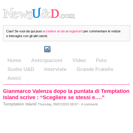
Ciao! Se vuoi da qui puoi
accedere al sito
o
registrarti
per commentare le notizie
e interagire con gli altri utenti.
Home
Anticipazioni
Video
Foto
Scelte U&D
Interviste
Grande Fratello
Amici
Gianmarco Valenza dopo la puntata di Temptation
Island scrive : “Scegliere se stessi e….”
Temptation Island
Thursday, 09/07/2015 08:07 - 4 commenti