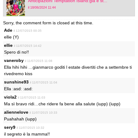
Anticipazioni Temptation Island:già è st...
il 18/06/2024 11:44
Sorry, the comment form is closed at this time.
Ade
il 12/07/2015 00:35
ellie (Y)
ellie
il 11/07/2015 14:42
Spero di no!!
vaneroby
il 11/07/2015 11:08
Ella hihi hihi …gianmarco goditi l estate divertiti che a settembre ti
rivedremo kiss
sunshine93
il 11/07/2015 11:04
Ella :asd: :asd:
viola2
il 11/07/2015 11:03
Ma sì bravo ridi…che ridere fa bene alla salute (iupp) (iupp)
aliennelove
il 11/07/2015 10:33
Puahahah (iupp)
sery9
il 11/07/2015 10:32
il segreto è la mamma!!