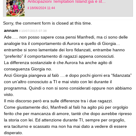
Anticipazioni Temptation Island:già è st...
il 18/06/2024 11:44
Sorry, the comment form is closed at this time.
annam
il 10/07/2015 07:38
Ade….. non posso sapere cosa pensi Manfredi, ma ci sono delle
analogie tra il comportamento di Aurora e quello di Giorgia…
entrambe si sono lamentate dei loro fidanzati, entrambe hanno
“preferito” il comportamento di ragazzi appena conosciuti.
La differenza sostanziale è che Aurora ha anche agito di
conseguenza Giorgia no.
Anzi Giorgia piangeva al falò ….e dopo pochi giorni era “fidanzata”
con un’altro conosciuto a TI e mai visto con lei durante il
programma. Quindi o non si sono considerati oppure non abbiamo
visto.
Il mio discorso però era sulle differenze tra i due ragazzi.
Come giustamente dici, Manfredi al falò ha agito più per orgolgio
ferito che per mancanza di amore, tantè che dopo avrebbe ripreso
la storia con lei. Ed attenzione durante TI, sempre per orgoglio,
era taciturno e scassato ma non ha mai dato a vedere di essere
disperato.