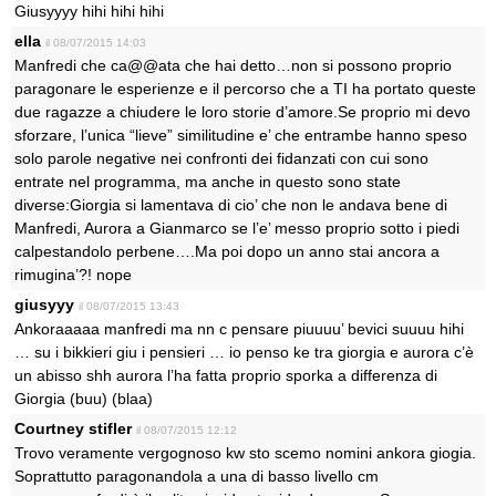
Giusyyyy hihi hihi hihi
ella
il 08/07/2015 14:03
Manfredi che ca@@ata che hai detto…non si possono proprio
paragonare le esperienze e il percorso che a TI ha portato queste
due ragazze a chiudere le loro storie d’amore.Se proprio mi devo
sforzare, l’unica “lieve” similitudine e’ che entrambe hanno speso
solo parole negative nei confronti dei fidanzati con cui sono
entrate nel programma, ma anche in questo sono state
diverse:Giorgia si lamentava di cio’ che non le andava bene di
Manfredi, Aurora a Gianmarco se l’e’ messo proprio sotto i piedi
calpestandolo perbene….Ma poi dopo un anno stai ancora a
rimugina’?! nope
giusyyy
il 08/07/2015 13:43
Ankoraaaaa manfredi ma nn c pensare piuuuu’ bevici suuuu hihi
… su i bikkieri giu i pensieri … io penso ke tra giorgia e aurora c’è
un abisso shh aurora l’ha fatta proprio sporka a differenza di
Giorgia (buu) (blaa)
Courtney stifler
il 08/07/2015 12:12
Trovo veramente vergognoso kw sto scemo nomini ankora giogia.
Soprattutto paragonandola a una di basso livello cm