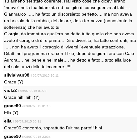
Tu almeno sei stato coerente. Hai visto cose che dicevi erano
“nuove” nella tua fidanzata ed hai gito di conseguenza al falò….
Gianmarco ….. ha fatto un discorsietto perfetto…. ma non aveva
un briciolo della rabbia, del dolore, della fermezza (nonostante la
sofferenza) che hai avuto tu.
Giorgia, da immatura qual’era ha detto tutto quello che non aveva
avuto il coragio di dire prima…. Si è divertita, ha fatto confronti, ma
….. non ha avuto il coraggio di viversi l’eventuale attrazzione.
Difatti nel programma era con TIzio, dopo due giorni era con Caio.
Aurora…. nel bene e nel male…. ha detto e fatto…tutto alla luce
del sole..anzi delle telecamere..!!!!
silviaivan98
il 09/07/2015 16:11
Grace (Y)
viola2
il 09/07/2015 01:23
Grace hihi hihi (Y)
grace90
il 09/07/2015 01:15
Ella (Y)
ella
il 09/07/2015 00:31
Grace90 concordo, soprattutto l’ultima parte!! hihi
grace90
il 08/07/2015 23:34