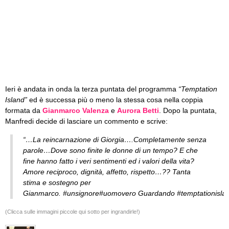
Ieri è andata in onda la terza puntata del programma
“Temptation
Island”
ed è successa più o meno la stessa cosa nella coppia
formata da
Gianmarco Valenza
e
Aurora Betti
. Dopo la puntata,
Manfredi decide di lasciare un commento e scrive:
“…La reincarnazione di Giorgia….Completamente senza
parole…Dove sono finite le donne di un tempo? E che
fine hanno fatto i veri sentimenti ed i valori della vita?
Amore reciproco, dignità, affetto, rispetto…?? Tanta
stima e sostegno per
Gianmarco. #unsignore#uomovero Guardando #temptationisland 
(Clicca sulle immagini piccole qui sotto per ingrandirle!)