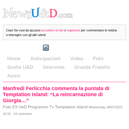
Ciao! Se vuoi da qui puoi
accedere al sito
o
registrarti
per commentare le notizie
e interagire con gli altri utenti.
Home
Anticipazioni
Video
Foto
Scelte U&D
Interviste
Grande Fratello
Amici
Manfredi Ferlicchia commenta la puntata di
Temptation Island: “La reincarnazione di
Giorgia…”
Foto EX UeD Programmi Tv Temptation Island
Wednesday, 08/07/2015
10:15 - 24 commenti