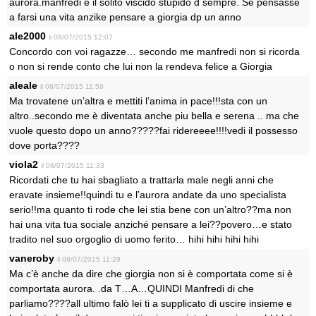
aurora.manfredi è il solito viscido stupido d sempre. Se pensasse
a farsi una vita anzike pensare a giorgia dp un anno
ale2000
il 08/07/2015 12:07
Concordo con voi ragazze… secondo me manfredi non si ricorda
o non si rende conto che lui non la rendeva felice a Giorgia
aleale
il 08/07/2015 11:59
Ma trovatene un’altra e mettiti l’anima in pace!!!sta con un
altro..secondo me è diventata anche piu bella e serena .. ma che
vuole questo dopo un anno?????fai ridereeee!!!!vedi il possesso
dove porta????
viola2
il 08/07/2015 11:33
Ricordati che tu hai sbagliato a trattarla male negli anni che
eravate insieme!!quindi tu e l’aurora andate da uno specialista
serio!!ma quanto ti rode che lei stia bene con un’altro??ma non
hai una vita tua sociale anziché pensare a lei??povero…e stato
tradito nel suo orgoglio di uomo ferito… hihi hihi hihi hihi
vaneroby
il 08/07/2015 11:29
Ma c’è anche da dire che giorgia non si è comportata come si è
comportata aurora. .da T…A…QUINDI Manfredi di che
parliamo????all ultimo falò lei ti a supplicato di uscire insieme e