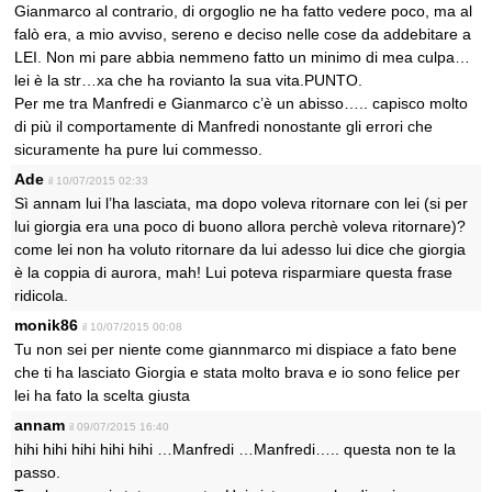
Gianmarco al contrario, di orgoglio ne ha fatto vedere poco, ma al
falò era, a mio avviso, sereno e deciso nelle cose da addebitare a
LEI. Non mi pare abbia nemmeno fatto un minimo di mea culpa…
lei è la str…xa che ha rovianto la sua vita.PUNTO.
Per me tra Manfredi e Gianmarco c’è un abisso….. capisco molto
di più il comportamente di Manfredi nonostante gli errori che
sicuramente ha pure lui commesso.
Ade
il 10/07/2015 02:33
Sì annam lui l’ha lasciata, ma dopo voleva ritornare con lei (si per
lui giorgia era una poco di buono allora perchè voleva ritornare)?
come lei non ha voluto ritornare da lui adesso lui dice che giorgia
è la coppia di aurora, mah! Lui poteva risparmiare questa frase
ridicola.
monik86
il 10/07/2015 00:08
Tu non sei per niente come giannmarco mi dispiace a fato bene
che ti ha lasciato Giorgia e stata molto brava e io sono felice per
lei ha fato la scelta giusta
annam
il 09/07/2015 16:40
hihi hihi hihi hihi hihi …Manfredi …Manfredi….. questa non te la
passo.