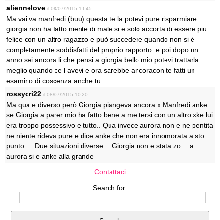
aliennelove
il 08/07/2015 10:45
Ma vai va manfredi (buu) questa te la potevi pure risparmiare
giorgia non ha fatto niente di male si è solo accorta di essere più
felice con un altro ragazzo e può succedere quando non si è
completamente soddisfatti del proprio rapporto..e poi dopo un
anno sei ancora li che pensi a giorgia bello mio potevi trattarla
meglio quando ce l avevi e ora sarebbe ancoracon te fatti un
esamino di coscenza anche tu
rossycri22
il 08/07/2015 10:20
Ma qua e diverso però Giorgia piangeva ancora x Manfredi anke
se Giorgia a parer mio ha fatto bene a mettersi con un altro xke lui
era troppo possessivo e tutto.. Qua invece aurora non e ne pentita
ne niente rideva pure e dice anke che non era innomorata a sto
punto…. Due situazioni diverse… Giorgia non e stata zo….a
aurora si e anke alla grande
Contattaci
Search for: