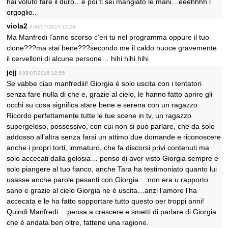
hai voluto fare il duro…e poi ti sei mangiato le mani…eeehhhh l
orgoglio..
viola2
il 08/07/2015 11:29
Ma Manfredi l’anno scorso c’eri tu nel programma oppure il tuo
clone???ma stai bene???secondo me il caldo nuoce gravemente
il cervelloni di alcune persone… hihi hihi hihi
jejj
il 08/07/2015 10:56
Se vabbe ciao manfrediii! Giorgia è solo uscita con i tentatori
senza fare nulla di che e, grazie al cielo, le hanno fatto aprire gli
occhi su cosa significa stare bene e serena con un ragazzo.
Ricordo perfettamente tutte le tue scene in tv, un ragazzo
supergeloso, possessivo, con cui non si può parlare, che da solo
addosso all’altra senza farsi un attimo due domande e riconoscere
anche i propri torti, immaturo, che fa discorsi privi contenuti ma
solo accecati dalla gelosia… penso di aver visto Giorgia sempre e
solo piangere al tuo fianco, anche Tara ha testimoniato quanto lui
usasse anche parole pesanti con Giorgia….non era u rapporto
sano e grazie al cielo Giorgia ne è uscita…anzi l’amore l’ha
accecata e le ha fatto sopportare tutto questo per troppi anni!
Quindi Manfredi….pensa a crescere e smetti di parlare di Giorgia
che è andata ben oltre, fattene una ragione.