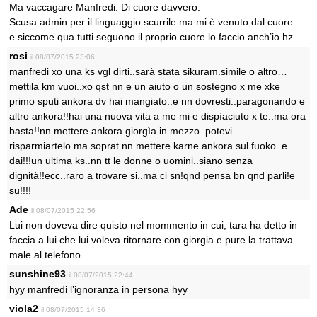
Ma vaccagare Manfredi. Di cuore davvero.
Scusa admin per il linguaggio scurrile ma mi è venuto dal cuore…
e siccome qua tutti seguono il proprio cuore lo faccio anch’io hz
rosi
il 08/07/2015 23:06
manfredi xo una ks vgl dirti..sarà stata sikuram.simile o altro…
mettila km vuoi..xo qst nn e un aiuto o un sostegno x me xke
primo sputi ankora dv hai mangiato..e nn dovresti..paragonando e
altro ankora!!hai una nuova vita a me mi e dispìaciuto x te..ma ora
basta!!nn mettere ankora giorgìa in mezzo..potevi
risparmiartelo.ma soprat.nn mettere karne ankora sul fuoko..e
dai!!!un ultima ks..nn tt le donne o uomini..siano senza
dignità!!ecc..raro a trovare si..ma ci sn!qnd pensa bn qnd parli!e
su!!!!
Ade
il 08/07/2015 22:56
Lui non doveva dire quisto nel mommento in cui, tara ha detto in
faccia a lui che lui voleva ritornare con giorgia e pure la trattava
male al telefono.
sunshine93
il 08/07/2015 22:44
hyy manfredi l’ignoranza in persona hyy
viola2
il 08/07/2015 14:36