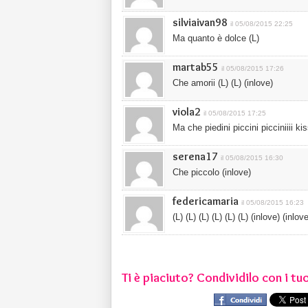
silviaivan98
il 05/08/2015 22:25
Ma quanto è dolce (L)
martab55
il 05/08/2015 17:26
Che amorii (L) (L) (inlove)
viola2
il 05/08/2015 17:25
Ma che piedini piccini picciniiii kis
serena17
il 05/08/2015 16:30
Che piccolo (inlove)
federicamaria
il 05/08/2015 16:23
(L) (L) (L) (L) (L) (L) (inlove) (inlov
Ti è piaciuto? Condividilo con i tuo