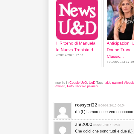
Il Ritorno di Manuela:
Anticipazioni 
la Nuova Tronista d...
Donne Trono
il 28/09/2023 17:34
Classic...
il 09/05/2023 17:19
Inserito in
Coppie UeD
,
UeD
Tags:
aldo palmeri
,
Aless
Palmeri
,
Foto
,
Niccolò palmeri
rossycri22
il 06/08/2015 00:54
(L) (L) l amoreeeee verooooooooo 
ale2000
il 05/08/2015 22:31
Che dolci che sono tutti e due (L) 