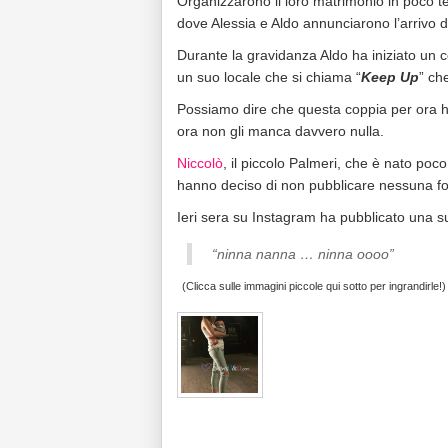
Organizzarono il loro matrimonio in poco t
dove Alessia e Aldo annunciarono l’arrivo de
Durante la gravidanza Aldo ha iniziato un co
un suo locale che si chiama “
Keep Up
” ch
Possiamo dire che questa coppia per ora ha 
ora non gli manca davvero nulla.
Niccolò
, il piccolo Palmeri, che è nato poc
hanno deciso di non pubblicare nessuna foto
Ieri sera su Instagram ha pubblicato una su
“ninna nanna … ninna oooo”
(Clicca sulle immagini piccole qui sotto per ingrandirle!)