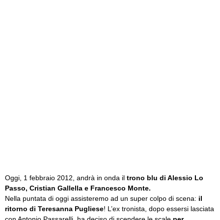
Oggi, 1 febbraio 2012, andrà in onda il
trono blu di Alessio Lo
Passo, Cristian Gallella e Francesco Monte.
Nella puntata di oggi assisteremo ad un super colpo di scena:
il
ritorno di Teresanna Pugliese
! L’ex tronista, dopo essersi lasciata
con Antonio Passarelli, ha deciso di scendere le scale
per