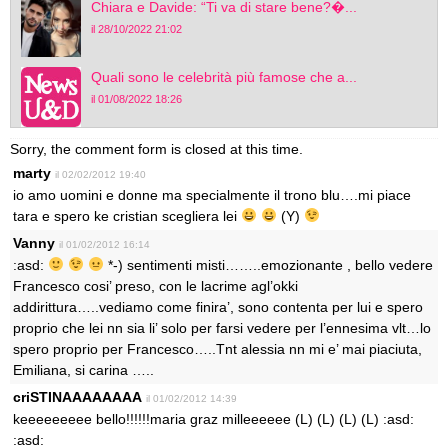
Chiara e Davide: “Ti va di stare bene?�...
il 28/10/2022 21:02
Quali sono le celebrità più famose che a...
il 01/08/2022 18:26
Sorry, the comment form is closed at this time.
marty
il 02/02/2012 19:40
io amo uomini e donne ma specialmente il trono blu….mi piace
tara e spero ke cristian scegliera lei
(Y)
Vanny
il 01/02/2012 16:14
:asd:
*-) sentimenti misti……..emozionante , bello vedere
Francesco cosi’ preso, con le lacrime agl’okki
addirittura…..vediamo come finira’, sono contenta per lui e spero
proprio che lei nn sia li’ solo per farsi vedere per l’ennesima vlt…lo
spero proprio per Francesco…..Tnt alessia nn mi e’ mai piaciuta,
Emiliana, si carina …..
criSTINAAAAAAAA
il 01/02/2012 14:39
keeeeeeeee bello!!!!!!maria graz milleeeeee (L) (L) (L) (L) :asd:
:asd: