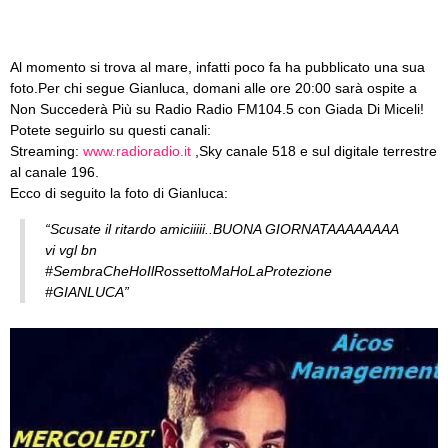
Al momento si trova al mare, infatti poco fa ha pubblicato una sua
foto.
Per chi segue Gianluca, domani alle ore 20:00 sarà ospite a
Non Succederà Più su Radio Radio FM104.5 con Giada Di Miceli!
Potete seguirlo su questi canali:
Streaming:
www.radioradio.it
,Sky canale 518 e sul digitale terrestre
al canale 196.
Ecco di seguito la foto di Gianluca:
“Scusate il ritardo amiciiiii..BUONA GIORNATAAAAAAAA
vi vgl bn
‪#‎SembraCheHoIlRossettoMaHoLaProtezione‬
‪#‎GIANLUCA‬”