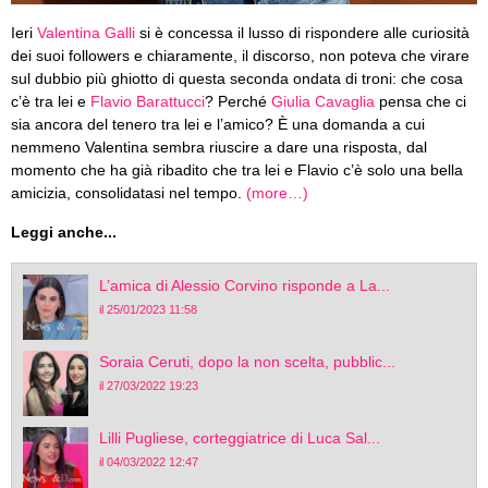
Ieri
Valentina Galli
si è concessa il lusso di rispondere alle curiosità
dei suoi followers e chiaramente, il discorso, non poteva che virare
sul dubbio più ghiotto di questa seconda ondata di troni: che cosa
c’è tra lei e
Flavio Barattucci
? Perché
Giulia Cavaglia
pensa che ci
sia ancora del tenero tra lei e l’amico? È una domanda a cui
nemmeno Valentina sembra riuscire a dare una risposta, dal
momento che ha già ribadito che tra lei e Flavio c’è solo una bella
amicizia, consolidatasi nel tempo.
(more…)
Leggi anche...
L’amica di Alessio Corvino risponde a La...
il 25/01/2023 11:58
Soraia Ceruti, dopo la non scelta, pubblic...
il 27/03/2022 19:23
Lilli Pugliese, corteggiatrice di Luca Sal...
il 04/03/2022 12:47