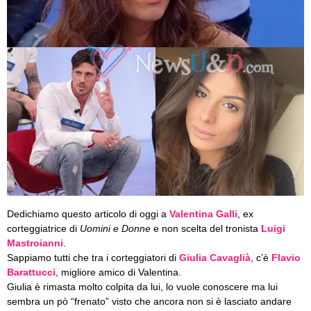
Dedichiamo questo articolo di oggi a
Valentina Galli
, ex
corteggiatrice di
Uomini e Donne
e non scelta del tronista
Luigi
Mastroianni
.
Sappiamo tutti che tra i corteggiatori di
Giulia Cavaglià
, c’è
Flavio
Barattucci
, migliore amico di Valentina.
Giulia è rimasta molto colpita da lui, lo vuole conoscere ma lui
sembra un pò “frenato” visto che ancora non si è lasciato andare