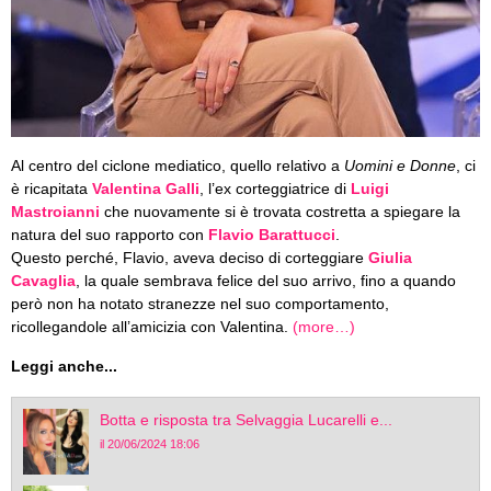
Al centro del ciclone mediatico, quello relativo a
Uomini e Donne
, ci
è ricapitata
Valentina Galli
, l’ex corteggiatrice di
Luigi
Mastroianni
che nuovamente si è trovata costretta a spiegare la
natura del suo rapporto con
Flavio Barattucci
.
Questo perché, Flavio, aveva deciso di corteggiare
Giulia
Cavaglia
, la quale sembrava felice del suo arrivo, fino a quando
però non ha notato stranezze nel suo comportamento,
ricollegandole all’amicizia con Valentina.
(more…)
Leggi anche...
Botta e risposta tra Selvaggia Lucarelli e...
il 20/06/2024 18:06