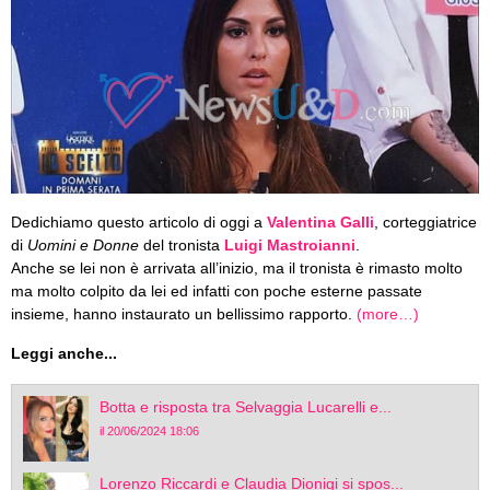
Dedichiamo questo articolo di oggi a
Valentina Galli
, corteggiatrice
di
Uomini e Donne
del tronista
Luigi Mastroianni
.
Anche se lei non è arrivata all’inizio, ma il tronista è rimasto molto
ma molto colpito da lei ed infatti con poche esterne passate
insieme, hanno instaurato un bellissimo rapporto.
(more…)
Leggi anche...
Botta e risposta tra Selvaggia Lucarelli e...
il 20/06/2024 18:06
Lorenzo Riccardi e Claudia Dionigi si spos...