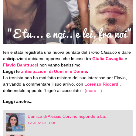
Ieri è stata registrata una nuova puntata del
Trono Classico
e dalle
anticipazioni abbiamo appreso che le cose tra
Giulia Cavaglia
e
Flavio Barattucci
non vanno benissimo.
Leggi le
anticipazioni di Uomini e Donne
.
La tronista non ha mai fatto mistero del suo interesse per Flavio,
arrivando a commentare il suo arrivo, con
Lorenzo Riccardi
,
definendolo appunto “bignè al cioccolato”.
(more…)
Leggi anche...
L’amica di Alessio Corvino risponde a La...
il 25/01/2023 11:58