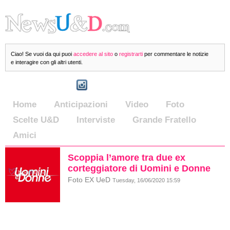
Ciao! Se vuoi da qui puoi
accedere al sito
o
registrarti
per commentare le notizie
e interagire con gli altri utenti.
Home
Anticipazioni
Video
Foto
Scelte U&D
Interviste
Grande Fratello
Amici
Scoppia l’amore tra due ex
corteggiatore di Uomini e Donne
Foto EX UeD
Tuesday, 16/06/2020 15:59